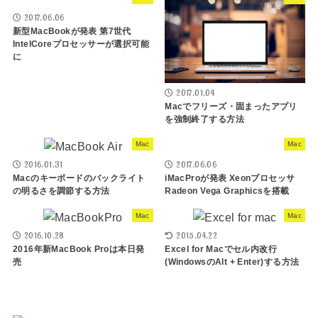
2017.06.06
新型MacBookが発表 第7世代
IntelCoreプロセッサーが選択可能
に
2017.01.04
Macでフリーズ・固まったアプリ
を強制終了する方法
Mac
Mac
2016.01.31
2017.06.06
Macのキーボードのバックライト
iMacProが発表 Xeonプロセッサ
の明るさを調節する方法
Radeon Vega Graphicsを搭載
Mac
Mac
2016.10.28
2015.04.22
2016年新MacBook Proは本日発
Excel for Macでセル内改行
売
(WindowsのAlt + Enter)する方法