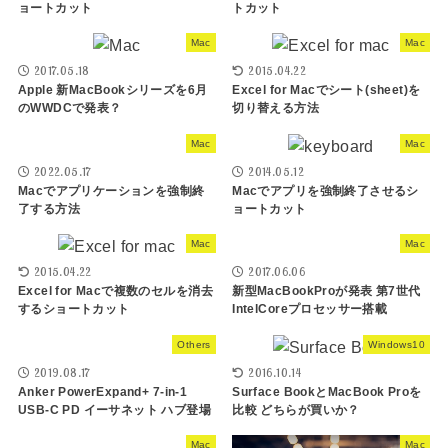
ョートカット
トカット
Mac
Mac
2017.05.18
2015.04.22
Apple 新MacBookシリーズを6月
Excel for Macでシート(sheet)を
のWWDCで発表？
切り替える方法
Mac
Mac
2022.05.17
2014.05.12
Macでアプリケーションを強制終
Macでアプリを強制終了させるシ
了する方法
ョートカット
Mac
Mac
2015.04.22
2017.06.06
Excel for Macで複数のセルを消去
新型MacBookProが発表 第7世代
するショートカット
IntelCoreプロセッサー搭載
Others
Windows10
2019.08.17
2016.10.14
Anker PowerExpand+ 7-in-1
Surface BookとMacBook Proを
USB-C PD イーサネット ハブ登場
比較 どちらが買いか？
Mac
Mac