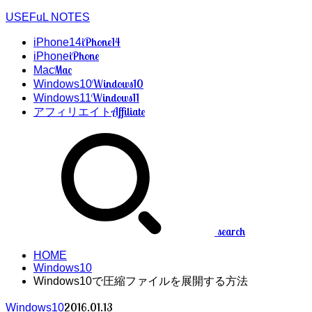
USEFuL NOTES
iPhone14
iPhone14
iPhone
iPhone
Mac
Mac
Windows10
Windows10
Windows11
Windows11
Affiliate
アフィリエイト
search
HOME
Windows10
Windows10で圧縮ファイルを展開する方法
2016.01.13
Windows10