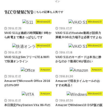
イン
RECOMMEND
Windows10
Windows10
2015.12.26
2015.12.17
VAIO S11は連続15時間駆動! 9時か
VAIO S11のYoutube動画が説得力
ら終電まで働きっぱなしです
満載 RGB出力端子は必要ですよね
Windows10
Windows10
2015.12.24
2015.12.18
VAIO S11はSimフリーLTE＆WiFi
VAIO S11のキーボードは本当に静
で快適オンライン
かなのか？動画CMが面白い
Amazon
Amazon
2015.12.12
2016.01.30
AmazonでMicrosoft Office 2016
Amazonで現在タイムセールのお
が10%OFF
すすめ商品！
Amazon
Windows10
2015.12.12
2015.07.26
本日限定PlayStation Vita Wi-Fiの
AmazonでWindows10 DSP版の販