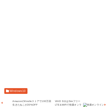
Windows10
AmazonのKindleストアで100万回
VAIO S11はSimフリー
生きたねこが20%OFF
LTE＆WiFiで快適オンラ