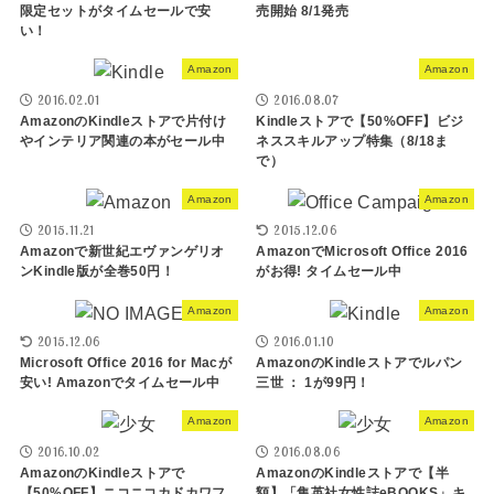
限定セットがタイムセールで安
売開始 8/1発売
い！
Amazon
Amazon
2016.02.01
2016.08.07
AmazonのKindleストアで片付け
Kindleストアで【50%OFF】ビジ
やインテリア関連の本がセール中
ネススキルアップ特集（8/18ま
で）
Amazon
Amazon
2015.11.21
2015.12.06
Amazonで新世紀エヴァンゲリオ
AmazonでMicrosoft Office 2016
ンKindle版が全巻50円！
がお得! タイムセール中
Amazon
Amazon
2015.12.06
2016.01.10
Microsoft Office 2016 for Macが
AmazonのKindleストアでルパン
安い! Amazonでタイムセール中
三世 ： 1が99円！
Amazon
Amazon
2016.10.02
2016.08.06
AmazonのKindleストアで
AmazonのKindleストアで【半
【50%OFF】ニコニコカドカワフ
額】「集英社女性誌eBOOKS」キ