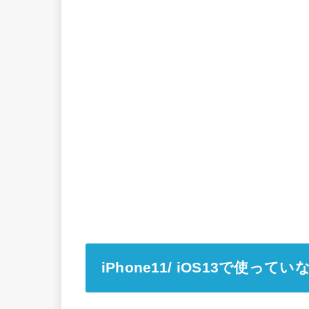
iPhone11/ iOS13で使