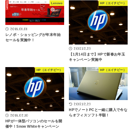
Lenovo
HP（エイチピー）
2018.01.01
レノボ・ショッピングが年末年始
セールを実施中！
2017.12.29
【1月14日まで】HPで新春お年玉
キャンペーン実施中
HP（エイチピー）
HP（エイチピー）
2017.12.29
HPでノートPCと一緒に購入で今な
2018.02.10
らオフィスソフト半額！
HPが一体型パソコンのセールを開
催中！Snow Whiteキャンペーン