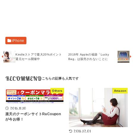
iPhone
Kindleストアで最大20%ポイント
2016年 Appleの福袋「Lucky
還元セール開催中
Bag」は販売されないことに
RECOMMEND
Others
Amazon
2015.11.10
楽天のクーポンサイトRaCoupon
が今お得！
2015.12.01