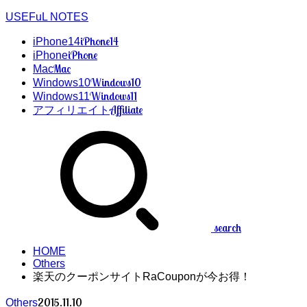
USEFuL NOTES
iPhone14
iPhone14
iPhone
iPhone
Mac
Mac
Windows10
Windows10
Windows11
Windows11
Affiliate
アフィリエイト
search
HOME
Others
楽天のクーポンサイトRaCouponが今お得！
2015.11.10
Others