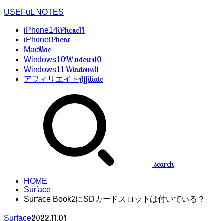
USEFuL NOTES
iPhone14
iPhone14
iPhone
iPhone
Mac
Mac
Windows10
Windows10
Windows11
Windows11
Affiliate
アフィリエイト
search
HOME
Surface
Surface Book2にSDカードスロットは付いている？
2022.11.04
Surface