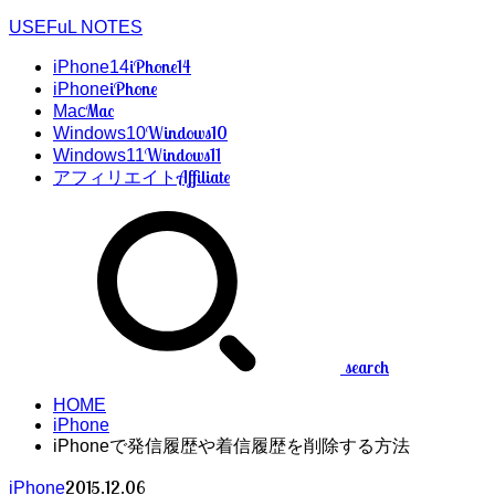
USEFuL NOTES
iPhone14
iPhone14
iPhone
iPhone
Mac
Mac
Windows10
Windows10
Windows11
Windows11
Affiliate
アフィリエイト
search
HOME
iPhone
iPhoneで発信履歴や着信履歴を削除する方法
2015.12.06
iPhone