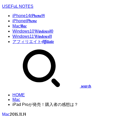
USEFuL NOTES
iPhone14
iPhone14
iPhone
iPhone
Mac
Mac
Windows10
Windows10
Windows11
Windows11
Affiliate
アフィリエイト
search
HOME
Mac
iPad Proが発売！購入者の感想は？
2015.11.14
Mac