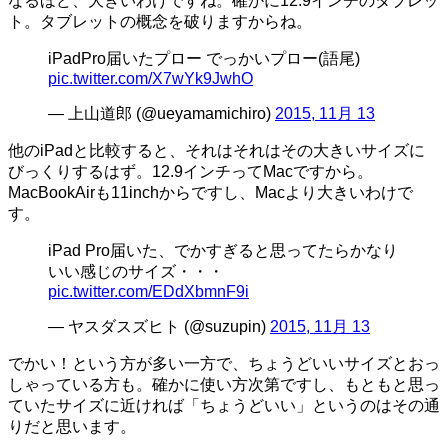
なるほど、大きいわけですね。確かに12.9インチのタブレッ
ト。タブレットの概念を破りますからね。
iPadPro届いたプロー でっかいプロー(語尾)
pic.twitter.com/X7wYk9JwhO
— 上山道郎 (@ueyamamichiro)
2015, 11月 13
他のiPadと比較すると、それはそれはその大きいサイズに
びっくりするはず。12.9インチってMacですから。
MacBookAirも11inchからですし、Macより大きいわけで
す。
iPad Pro届いた、でかすぎると思ってたらかなり
いい感じのサイズ・・・
pic.twitter.com/EDdXbmnF9i
— ヤスダスズヒト (@suzupin)
2015, 11月 13
でかい！という方が多い一方で、ちょうどいいサイズとおっ
しゃっている方も。確かに使い方次第ですし、もともと思っ
ていたサイズに近ければ「ちょうどいい」というのはその通
りだと思います。