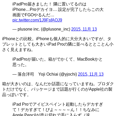
iPadPro届きました！ 隣に置いてるのは
iPhone…Proデカイヨ… 設定が完了したらこの大
画面でFGOやるんだ…
pic.twitter.com/1J9FsfAOJ9
— plusone inc. (@plusone_inc)
2015, 11月 13
iPhoneとの比較。iPhoneも個人的に大分大きいですが、タ
ブレットとしても大きいiPad Proの隣に並べるととことん小
さく見えますね。
iPadProが届いた。箱がでかくて、MacBookかと
思った。
— 落合洋司 Yoji Ochiai (@yjochi)
2015, 11月 13
箱が大きいのは、なんだか話題になっていますね。プロダク
トだけでなく、パッケージまで話題が行くのがApple社の製
品っぽいです。
iPad Proでアイビスペイント起動したらデカすぎ
て！デカすぎて！びよ～～～～ん！！ちなみに
Apple Pencilが売り切れで手に入らず（涙