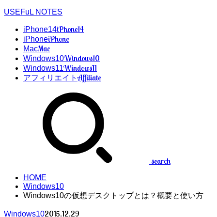
USEFuL NOTES
iPhone14
iPhone14
iPhone
iPhone
Mac
Mac
Windows10
Windows10
Windows11
Windows11
Affiliate
アフィリエイト
search
HOME
Windows10
Windows10の仮想デスクトップとは？概要と使い方
2015.12.29
Windows10