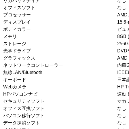
リカバリメディア
なし
オフィスソフト
なし
プロセッサー
AMD A
ディスプレイ
15
ボディカラー
ピュ
メモリ
8GB 
ストレージ
256G
光学ドライブ
DV
グラフィックス
AMD
ネットワークコントローラー
内蔵Gi
無線LAN/Bluetooth
IEEE8
キーボード
日本
Webカメラ
HP T
HPパソコンナビ
速効
セキュリティソフト
マカフ
オフィス互換ソフト
なし
パソコン移行ソフト
なし
データ抹消ソフト
なし