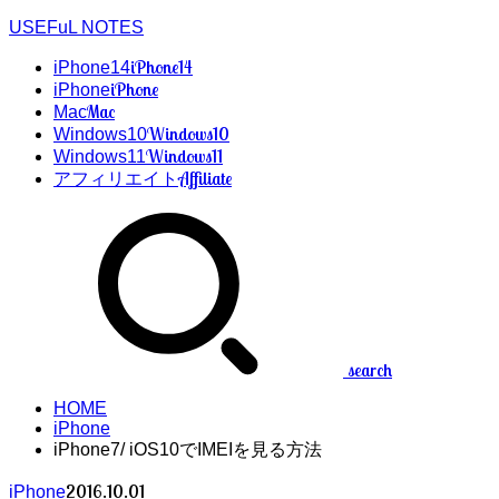
USEFuL NOTES
iPhone14
iPhone14
iPhone
iPhone
Mac
Mac
Windows10
Windows10
Windows11
Windows11
Affiliate
アフィリエイト
search
HOME
iPhone
iPhone7/ iOS10でIMEIを見る方法
2016.10.01
iPhone