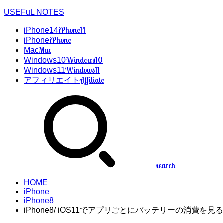
USEFuL NOTES
iPhone14
iPhone14
iPhone
iPhone
Mac
Mac
Windows10
Windows10
Windows11
Windows11
Affiliate
アフィリエイト
search
HOME
iPhone
iPhone8
iPhone8/ iOS11でアプリごとにバッテリーの消費を見