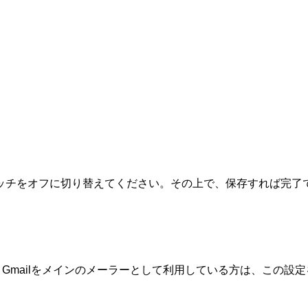
ッチをオフに切り替えてください。その上で、保存すれば完了
した。Gmailをメインのメーラーとして利用している方は、この