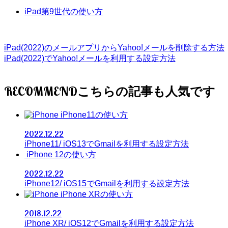
iPad第9世代の使い方
iPad(2022)のメールアプリからYahoo!メールを削除する方法
iPad(2022)でYahoo!メールを利用する設定方法
RECOMMEND
iPhone11の使い方
2022.12.22
iPhone11/ iOS13でGmailを利用する設定方法
iPhone 12の使い方
2022.12.22
iPhone12/ iOS15でGmailを利用する設定方法
iPhone XRの使い方
2018.12.22
iPhone XR/ iOS12でGmailを利用する設定方法