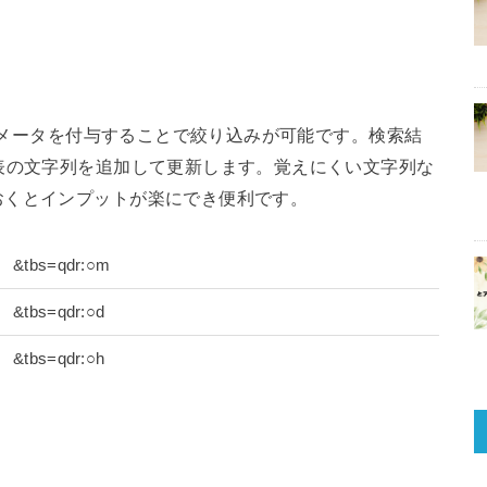
パラメータを付与することで絞り込みが可能です。検索結
表の文字列を追加して更新します。覚えにくい文字列な
おくとインプットが楽にでき便利です。
&tbs=qdr:○m
&tbs=qdr:○d
&tbs=qdr:○h