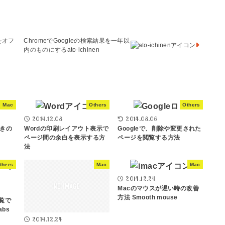
をオフ
ChromeでGoogleの検索結果を一年以
内のものにするato-ichinen
Mac
Others
Others
2014.12.08
2014.08.06
ときの
Wordの印刷レイアウト表示で
Googleで、削除や変更された
ページ間の余白を表示する方
ページを閲覧する方法
法
thers
Mac
Mac
2014.12.24
Macのマウスが遅い時の改善
方法 Smooth mouse
一覧で
abs
2014.12.24