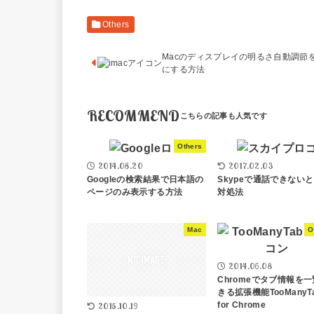
Others
Macのディスプレイの明るさ自動調節
にする方法
RECOMMEND
Others
2014.08.20
2017.02.03
Googleの検索結果で日本語の
Skypeで通話できない
ページのみ表示する方法
対処法
Mac
O
2014.06.08
Chromeでタブ情報を
きる拡張機能TooManyT
for Chrome
2015.10.19