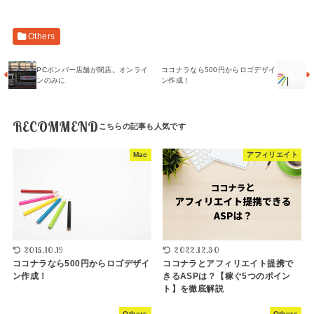
Others
PCボンバー店舗が閉店。オンライ
ココナラなら500円からロゴデザイ
ンのみに
ン作成！
RECOMMEND
Mac
アフィリエイト
2022.12.30
2015.10.19
ココナラとアフィリエイト提携で
ココナラなら500円からロゴデザイ
きるASPは？【稼ぐ5つのポイン
ン作成！
ト】を徹底解説
Others
Others