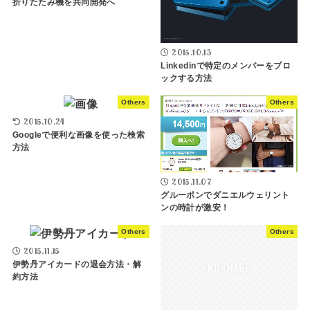
折りたたみ機を共同開発へ
2015.10.13
Linkedinで特定のメンバーをブロ
ックする方法
Others
Others
2015.10.24
Googleで便利な画像を使った検索
方法
2015.11.07
グルーポンでダニエルウェリント
ンの時計が激安！
Others
Others
2015.11.15
伊勢丹アイカードの退会方法・解
約方法