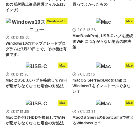
めの反射防止液晶保護フィルム(13
買ってよかったもの
インチ)
Windows10
Mac
2016.12.28
MacBookProにUSB-Cハブを接続
2016.05.06
後WiFiにつながらない場合の解決
Windows10のアップグレードプロ
策
グラムは7月29日まで。その後は有
償です。
Mac
Mac
2016.12.26
2016.12.18
MacにUSB3.0ハブを接続してWiFi
macOS SierraのBootcampは
が繋がらなくなった場合の対処法
Windows7をインストールできな
い？
Mac
Mac
2017.01.05
2016.12.25
Macに外付けHDDを接続してWiFi
MacOS SierraのBootcampで使え
が繋がらなくなった場合の対処法
るWindowsは？