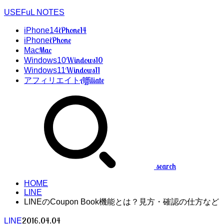
USEFuL NOTES
iPhone14
iPhone14
iPhone
iPhone
Mac
Mac
Windows10
Windows10
Windows11
Windows11
Affiliate
アフィリエイト
search
HOME
LINE
LINEのCoupon Book機能とは？見方・確認の仕方など
2016.04.04
LINE