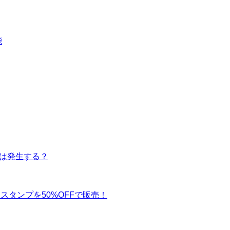
能
金は発生する？
ースタンプを50%OFFで販売！