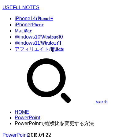
USEFuL NOTES
iPhone14
iPhone14
iPhone
iPhone
Mac
Mac
Windows10
Windows10
Windows11
Windows11
Affiliate
アフィリエイト
search
HOME
PowerPoint
PowerPointで縦横比を変更する方法
2015.04.22
PowerPoint