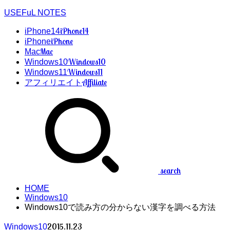
USEFuL NOTES
iPhone14
iPhone14
iPhone
iPhone
Mac
Mac
Windows10
Windows10
Windows11
Windows11
Affiliate
アフィリエイト
search
HOME
Windows10
Windows10で読み方の分からない漢字を調べる方法
2015.11.23
Windows10