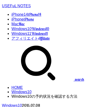
USEFuL NOTES
iPhone14
iPhone14
iPhone
iPhone
Mac
Mac
Windows10
Windows10
Windows11
Windows11
Affiliate
アフィリエイト
search
HOME
Windows10
Windows10の予約状況を確認する方法
2015.07.08
Windows10