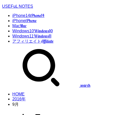
USEFuL NOTES
iPhone14
iPhone14
iPhone
iPhone
Mac
Mac
Windows10
Windows10
Windows11
Windows11
Affiliate
アフィリエイト
search
HOME
2016年
9月