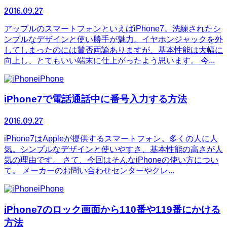
2016.09.27
アップルのスマートフォンといえばiPhone7。洗練されたシ
ンプルなデザインと使い勝手が魅力。イヤホンジャックを外
してしまったのには賛否両論ありますが、基本性能は大幅に
向上し、とてもいい端末に仕上がったよう思います。 今...
iPhone
iPhone7で電話通話中に番号入力する方法
2016.09.27
iPhone7はAppleが提供するスマートフォン。多くの人に人
気。シンプルなデザインと使いやすさ、基本性能の高さが人
気の理由です。 さて、今回はそんなiPhoneの使い方につい
て。 メーカーのお問い合わせセンターやクレ...
iPhone
iPhone7のロック画面から110番や119番にかける
方法