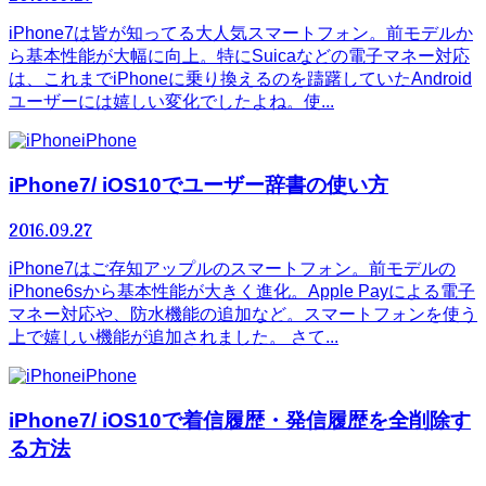
iPhone7は皆が知ってる大人気スマートフォン。前モデルか
ら基本性能が大幅に向上。特にSuicaなどの電子マネー対応
は、これまでiPhoneに乗り換えるのを躊躇していたAndroid
ユーザーには嬉しい変化でしたよね。使...
iPhone
iPhone7/ iOS10でユーザー辞書の使い方
2016.09.27
iPhone7はご存知アップルのスマートフォン。前モデルの
iPhone6sから基本性能が大きく進化。Apple Payによる電子
マネー対応や、防水機能の追加など。スマートフォンを使う
上で嬉しい機能が追加されました。 さて...
iPhone
iPhone7/ iOS10で着信履歴・発信履歴を全削除す
る方法