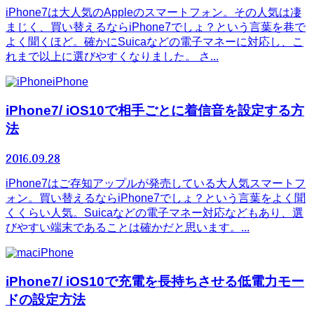
iPhone7は大人気のAppleのスマートフォン。その人気は凄
まじく、買い替えるならiPhone7でしょ？という言葉を巷で
よく聞くほど。確かにSuicaなどの電子マネーに対応し、こ
れまで以上に選びやすくなりました。 さ...
iPhone
iPhone7/ iOS10で相手ごとに着信音を設定する方
法
2016.09.28
iPhone7はご存知アップルが発売している大人気スマートフ
ォン。買い替えるならiPhone7でしょ？という言葉をよく聞
くくらい人気。Suicaなどの電子マネー対応などもあり、選
びやすい端末であることは確かだと思います。...
iPhone
iPhone7/ iOS10で充電を長持ちさせる低電力モー
ドの設定方法