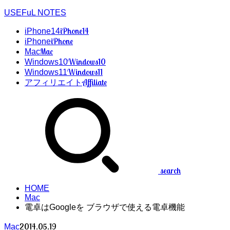
USEFuL NOTES
iPhone14
iPhone14
iPhone
iPhone
Mac
Mac
Windows10
Windows10
Windows11
Windows11
Affiliate
アフィリエイト
search
HOME
Mac
電卓はGoogleを ブラウザで使える電卓機能
2014.05.19
Mac