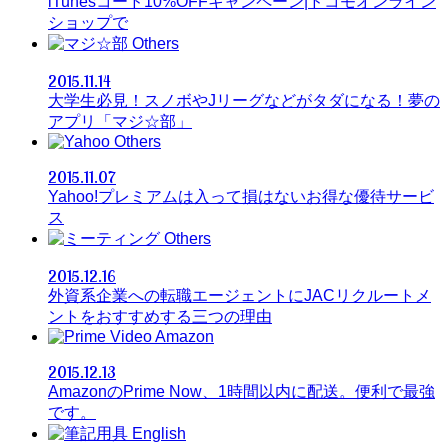
iTunesコード10%OFFキャンペーン|ドコモオンライン
ショップで
Others
2015.11.14
大学生必見！スノボやJリーグなどがタダになる！夢の
アプリ「マジ☆部」
Others
2015.11.07
Yahoo!プレミアムは入って損はないお得な優待サービ
ス
Others
2015.12.16
外資系企業への転職エージェントにJACリクルートメ
ントをおすすめする三つの理由
Amazon
2015.12.13
AmazonのPrime Now、1時間以内に配送。便利で最強
です。
English