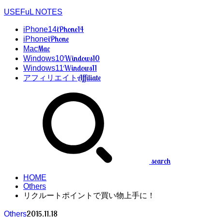
USEFuL NOTES
iPhone14
iPhone14
iPhone
iPhone
Mac
Mac
Windows10
Windows10
Windows11
Windows11
Affiliate
アフィリエイト
search
HOME
Others
リクルートポイントで買い物上手に！
2015.11.18
Others