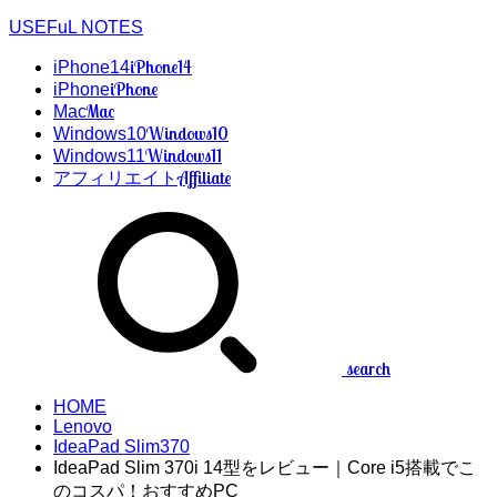
USEFuL NOTES
iPhone14
iPhone14
iPhone
iPhone
Mac
Mac
Windows10
Windows10
Windows11
Windows11
Affiliate
アフィリエイト
search
HOME
Lenovo
IdeaPad Slim370
IdeaPad Slim 370i 14型をレビュー｜Core i5搭載でこ
のコスパ！おすすめPC