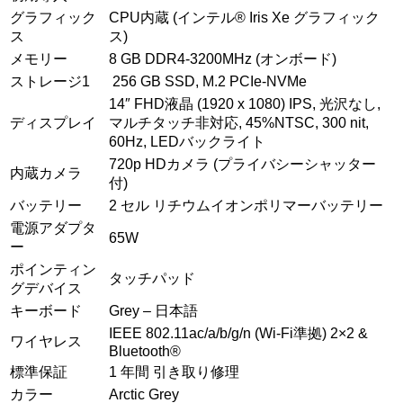
グラフィック
CPU内蔵 (インテル® Iris Xe グラフィック
ス
ス)
メモリー
8 GB DDR4-3200MHz (オンボード)
ストレージ1
256 GB SSD, M.2 PCIe-NVMe
14″ FHD液晶 (1920 x 1080) IPS, 光沢なし,
ディスプレイ
マルチタッチ非対応, 45%NTSC, 300 nit,
60Hz, LEDバックライト
720p HDカメラ (プライバシーシャッター
内蔵カメラ
付)
バッテリー
2 セル リチウムイオンポリマーバッテリー
電源アダプタ
65W
ー
ポインティン
タッチパッド
グデバイス
キーボード
Grey – 日本語
IEEE 802.11ac/a/b/g/n (Wi-Fi準拠) 2×2 &
ワイヤレス
Bluetooth®
標準保証
1 年間 引き取り修理
カラー
Arctic Grey