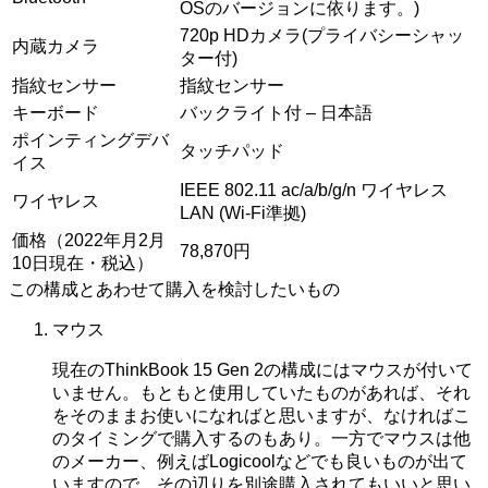
OSのバージョンに依ります。)
720p HDカメラ(プライバシーシャッ
内蔵カメラ
ター付)
指紋センサー
指紋センサー
キーボード
バックライト付 – 日本語
ポインティングデバ
タッチパッド
イス
IEEE 802.11 ac/a/b/g/n ワイヤレス
ワイヤレス
LAN (Wi-Fi準拠)
価格（2022年月2月
78,870円
10日現在・税込）
この構成とあわせて購入を検討したいもの
マウス
現在のThinkBook 15 Gen 2の構成にはマウスが付いて
いません。もともと使用していたものがあれば、それ
をそのままお使いになればと思いますが、なければこ
のタイミングで購入するのもあり。一方でマウスは他
のメーカー、例えばLogicoolなどでも良いものが出て
いますので、その辺りを別途購入されてもいいと思い