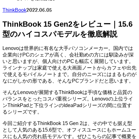
2022.06.05
ThinkBook
ThinkBook 15 Gen2をレビュー｜15.6
型のハイコスパモデルを徹底解説
Lenovoは世界的に有名な大手パソコンメーカー。国内では
企業向けPCのシェアが高く、会社勤めの方には馴染みが深
いと思いますが、個人向けのPCも幅広く展開しています。
ラインナップは家庭で使える大画面ノートからカフェや出先
で使えるモバイルノートまで。自分のニーズにはまるものが
なにがしかの形である、そんなPCブランドだと思います。
そんなLenovoが展開するThinkBookは手頃な価格と品質の
バランスをとったコスパ重視シリーズ。Lenovoの上位ライ
ンThinkPadと下位ラインのIdeaPadシリーズの間に位置す
るシリーズです。
今回ご紹介するThinkBook 15 Gen 2は、その中でも据え型
として人気のある15.6型で、オフィスユースにもホームユー
スにも人気の売れ筋モデルです。ぜひこちらの記事で概要を