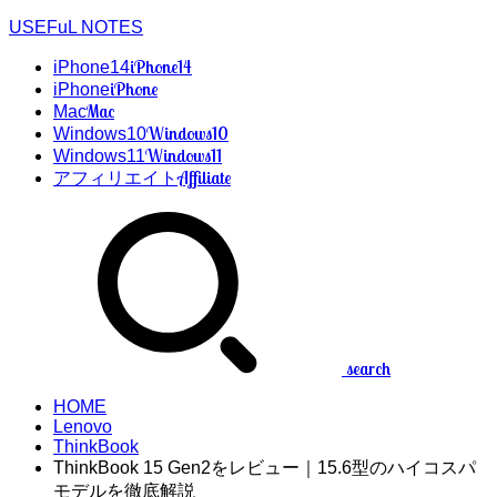
USEFuL NOTES
iPhone14
iPhone14
iPhone
iPhone
Mac
Mac
Windows10
Windows10
Windows11
Windows11
Affiliate
アフィリエイト
search
HOME
Lenovo
ThinkBook
ThinkBook 15 Gen2をレビュー｜15.6型のハイコスパ
モデルを徹底解説