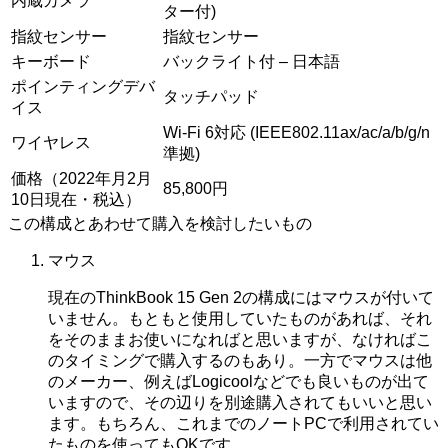
内蔵カメラ
ター付)
指紋センサー
指紋センサー
キーボード
バックライト付 – 日本語
ポインティングデバ
タッチパッド
イス
Wi-Fi 6対応 (IEEE802.11ax/ac/a/b/g/n
ワイヤレス
準拠)
価格（2022年月2月
85,800円
10日現在・税込）
この構成とあわせて購入を検討したいもの
マウス
現在のThinkBook 15 Gen 2の構成にはマウスが付いて
いません。もともと使用していたものがあれば、それ
をそのままお使いになればと思いますが、なければこ
のタイミングで購入するのもあり。一方でマウスは他
のメーカー、例えばLogicoolなどでも良いものが出て
いますので、その辺りを別途購入されてもいいと思い
ます。もちろん、これまでのノートPCで利用されてい
たものを使ってもOKです。