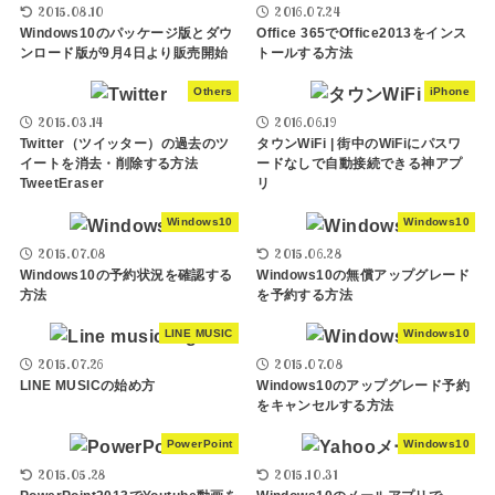
2015.08.10
2016.07.24
Windows10のパッケージ版とダウ
Office 365でOffice2013をインス
ンロード版が9月4日より販売開始
トールする方法
Others
iPhone
2015.03.14
2016.06.19
Twitter（ツイッター）の過去のツ
タウンWiFi | 街中のWiFiにパスワ
イートを消去・削除する方法
ードなしで自動接続できる神アプ
TweetEraser
リ
Windows10
Windows10
2015.07.08
2015.06.28
Windows10の予約状況を確認する
Windows10の無償アップグレード
方法
を予約する方法
LINE MUSIC
Windows10
2015.07.26
2015.07.08
LINE MUSICの始め方
Windows10のアップグレード予約
をキャンセルする方法
PowerPoint
Windows10
2015.05.28
2015.10.31