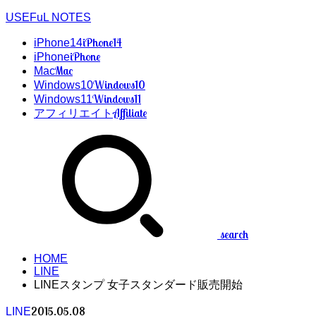
USEFuL NOTES
iPhone14
iPhone14
iPhone
iPhone
Mac
Mac
Windows10
Windows10
Windows11
Windows11
Affiliate
アフィリエイト
search
HOME
LINE
LINEスタンプ 女子スタンダード販売開始
2015.05.08
LINE